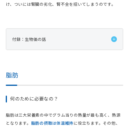
け、ついには腎臓の劣化、腎不全を招いてしまうのです。
付録：生物価の話
蛋白質の品質を考えるときに、生物価という"ものさ
し"を使うことがあります。
脂肪
「生物価＝体内に留保できる蛋白質量／消化吸収でき
る蛋白質量」
です。生物価の高い蛋白質は犬の体内で
利用されやすいことになります。蛋白質要求量が100g
何のために必要なの？
の場合、生物価100であればそのまま100gを与えれば
よいことになります。
脂肪は三大栄養素の中でグラム当りの熱量が最も高く、熱源
しかし、生物価80だと125g、生物価50だと200gが必
となります。
脂肪の摂取は体温維持
に役立ちます。その他、
要になります。一般的に動物性蛋白質の生物価は高