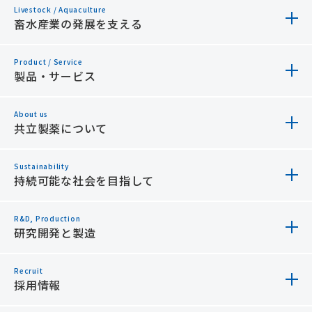
Livestock / Aquaculture
ペットの健康を支える トップ
畜水産業の発展を支える
ペット領域での取り組み
Product / Service
畜水産業の発展を支える トップ
製品・サービス
ペットと幸せに暮らすために
畜水産領域での取り組み
About us
製品・サービス トップ
共立製薬について
わんにゃん豆知識
HACCPシステムの導入および運用支援
安全データシート（SDS）
Sustainability
共立製薬について トップ
持続可能な社会を目指して
消臭剤 エポリオン
ご挨拶
R&D, Production
持続可能な社会を目指して トップ
研究開発と製造
経営理念
役員メッセージ
Recruit
研究開発と製造 トップ
採用情報
会社概要
サステナビリティ方針