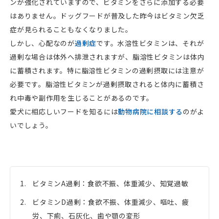
ンが強化されていますので、ビタミンをさらに添加する必要
はありません。ドッグフードが普及した昨今はビタミン欠乏
症が見られることもなくなりました。
しかし、心配なのが
過剰症
です。水溶性ビタミンは、それが
過剰な場合は体外へ排泄されますが、脂溶性ビタミンは体内
に蓄積されます。特に脂溶性ビタミンの過剰摂取には注意が
必要です。脂溶性ビタミンが過剰摂取されると体内に蓄積さ
れ中毒や副作用を生じることがあるのです。
愛犬に相応しいフードを知るには
動物病院に相談する
のがよ
いでしょう。
ビタミンA過剰：食欲不振、体重減少、知覚過敏
ビタミンD過剰：食欲不振、体重減少、嘔吐、疲
労、下痢、石灰化、歯や顎の変形