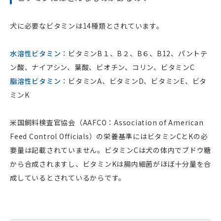
その結果が下痢なのです。なお、乳糖を含まない「犬
ん。
用牛乳」、「犬用アイスクリーム」などもあります。
犬に必要なビタミンは14種類とされています。
セルロースの消化の悪さを逆手にとって、セルロース
を使った肥満対策フードを作ることができます。カロ
水溶性ビタミン：
ビタミンB１、B２、B６、B12、パントテ
リーが低いのに満腹感は得られるので、ダイエットに
ン酸、ナイアシン、葉酸、ビオチン、コリン、ビタミンC
向いています。ただし、栄養不足にならないよう注意
脂溶性ビタミン：
ビタミンA、ビタミンD、ビタミンE、ビタ
する必要があります。
ミンK
米国飼料検査官協会（AAFCO：Association of American
Feed Control Officials）の栄養基準にはビタミンCとKの必
要量は記載されていません。ビタミンCは犬の体内でブドウ糖
から合成されますし、ビタミンKは腸内細菌がほぼ十分量を合
成しているとされているからです。