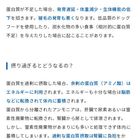
蛋白質が不足した場合、
発育遅延・体重減少・生体機能の低
下
を招きます。
被毛の発育も悪く
なります。低品質のドッグ
フードを使用したり、炭水化物の多い食事（相対的に蛋白質
不足）を与えたりした場合に起こることがあります。
摂り過ぎるとどうなるの？
蛋白質を過剰に摂取した場合、
余剰の蛋白質（アミノ酸）は
エネルギーに利用
されます。エネルギーも十分な場合は
脂肪
などに転換されて体内に蓄積
されます。
蛋白質から分離されたアンモニアは、肝臓で尿素あるいは窒
素性廃棄物に転換され、腎臓から尿として排泄されます。
しかし、窒素性廃棄物があまりにも多いと処理できず体内に
蓄積してしまいます。
過剰な蛋白質摂取は
腎臓に負担
をか