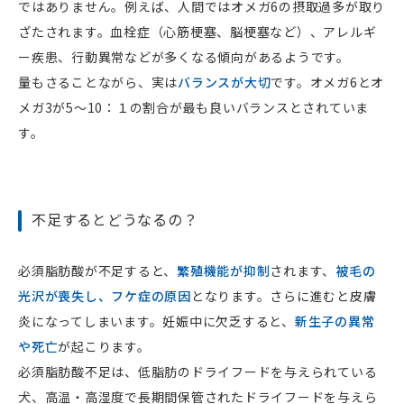
ではありません。例えば、人間ではオメガ6の摂取過多が取り
ざたされます。血栓症（心筋梗塞、脳梗塞など）、アレルギ
ー疾患、行動異常などが多くなる傾向があるようです。
量もさることながら、実は
バランスが大切
です。オメガ6とオ
メガ3が5～10：１の割合が最も良いバランスとされていま
す。
不足するとどうなるの？
必須脂肪酸が不足すると、
繁殖機能が抑制
されます、
被毛の
光沢が喪失し、フケ症の原因
となります。さらに進むと皮膚
炎になってしまいます。妊娠中に欠乏すると、
新生子の異常
や死亡
が起こります。
必須脂肪酸不足は、低脂肪のドライフードを与えられている
犬、高温・高湿度で長期間保管されたドライフードを与えら