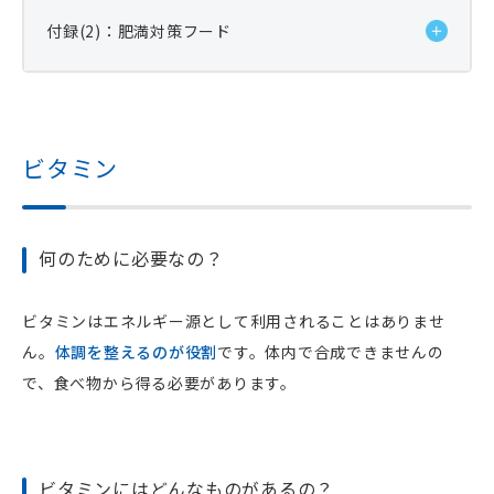
しょう。実は牛乳の中の糖（乳糖）が問題なのです。
付録(2)：肥満対策フード
人間は乳糖の分解酵素（ラクターゼ）を持っていま
す。ところが、牛乳を飲むと腹痛・下痢を起こす人も
います。これを乳糖不耐症といいます。ラクターゼが
炭水化物には多糖類（デンプン、セルロースなど）、
生まれつき欠乏していたり、胃腸炎で分泌が悪くなっ
二糖類（ショ糖、乳糖など）、単糖（グルコース、フ
ビタミン
たりした場合に発症します。
ルクトースなど）があります。単糖は消化分解する必
要がなく、そのまま体内に吸収されます。他の糖類は
犬は正常でもラクターゼの分泌が極めて少ない動物で
吸収のための消化分解が必要です。多糖類、ニ糖類は
何のために必要なの？
す。哺乳中の子犬のラクターゼ活性は比較的高いので
消化分解されて単糖となり、そして体内に吸収されま
すが、成犬ではその活性は極めて低くなります。個体
す。
差はありますが、犬はもともと乳糖不耐性の傾向を持
ビタミンはエネルギー源として利用されることはありませ
っていると理解しなければなりません。それでも、小
ん。
体調を整えるのが役割
です。体内で合成できませんの
多糖類であるセルロースは消化が悪く「不溶性炭水化
腸の内面で乳糖は分解され、一部は吸収されます。し
で、食べ物から得る必要があります。
物」ともいわれます。いわゆる繊維質です。草食動物
かし、あまりに大量に牛乳を飲んだり、腸炎などがあ
では消化管内の微生物の働きによってセルロースを分
ったりすると、乳糖は十分に分解できず小腸に停滞
解できますが、犬では消化できません。大部分が糞便
し、乳糖を利用する腸内の細菌が異常に増殖します。
中に排泄され、エネルギー源としての価値がありませ
ビタミンにはどんなものがあるの？