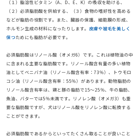
（１）脂溶性ビタミン（A、D、E、K）の吸収を助ける、
く、植物性蛋白質のそれは低い傾向があります。生物
（２）必須脂肪酸を供給する、（３）食物の嗜好性を高める
価の低い原材料を使ったドッグフードでは蛋白質含量
などが脂肪の役割です。また、臓器の保護、細胞膜の形成、
を高くしなければなりません。
ホルモン生成の材料になったりします。
皮膚や被毛を美しく
保つ
ためにも脂肪が必要です。
必須脂肪酸はリノール酸（オメガ6）です。これは植物油の中
に含まれる主要な脂肪酸です。リノール酸含有量の多い植物
油としてベニバナ油（リノール酸含有率：73％）、トウモロ
コシ油（リノール酸含有率：55％）があります。動物脂肪の
リノール酸含有率は、鶏と豚の脂肪で15～25％、牛の脂肪、
魚油、バターでは5％未満です。リノレン酸（オメガ3）も重
要な脂肪酸ですが、犬はリノール酸をリノレン酸に転換する
ことができます。
必須脂肪酸であるからといってたくさん取ることが良いこと