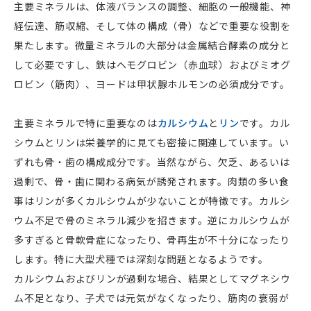
主要ミネラルは、体液バランスの調整、細胞の一般機能、神
経伝達、筋収縮、そして体の構成（骨）などで重要な役割を
果たします。微量ミネラルの大部分は金属結合酵素の成分と
して必要ですし、鉄はヘモグロビン（赤血球）およびミオグ
ロビン（筋肉）、ヨードは甲状腺ホルモンの必須成分です。
主要ミネラルで特に重要なのは
カルシウム
と
リン
です。カル
シウムとリンは栄養学的に見ても密接に関連しています。い
ずれも骨・歯の構成成分です。当然ながら、欠乏、あるいは
過剰で、骨・歯に関わる病気が誘発されます。肉類の多い食
事はリンが多くカルシウムが少ないことが特徴です。カルシ
ウム不足で骨のミネラル減少を招きます。逆にカルシウムが
多すぎると骨軟骨症になったり、骨再生が不十分になったり
します。特に大型犬種では深刻な問題となるようです。
カルシウムおよびリンが過剰な場合、結果としてマグネシウ
ム不足となり、子犬では元気がなくなったり、筋肉の衰弱が