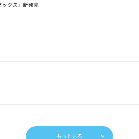
マックス」新発売
午前
0
時
00
分から午前
7
時
00
分
※
作業状況により、予告なく
もっと見る
ます。