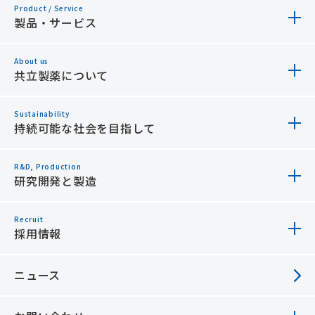
ペット領域での取り組み
Product / Service
畜水産業の発展を支える トップ
製品・サービス
ペットと幸せに暮らすために
畜水産領域での取り組み
About us
製品・サービス トップ
共立製薬について
わんにゃん豆知識
HACCPシステムの導入および運用支援
安全データシート（SDS）
Sustainability
共立製薬について トップ
持続可能な社会を目指して
消臭剤 エポリオン
ご挨拶
R&D, Production
持続可能な社会を目指して トップ
研究開発と製造
経営理念
役員メッセージ
Recruit
研究開発と製造 トップ
採用情報
会社概要
サステナビリティ方針
先端技術開発センター・つくば工場
ニュース
採用情報 トップ
役員一覧
環境方針
埼玉工場